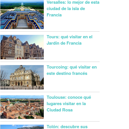
Versalles: lo mejor de esta
ciudad de la isla de
Francia
Tours: qué visitar en el
Jardín de Francia
Tourcoing: qué visitar en
este destino francés
Toulouse: conoce qué
lugares visitar en la
Ciudad Rosa
Tolón: descubre sus