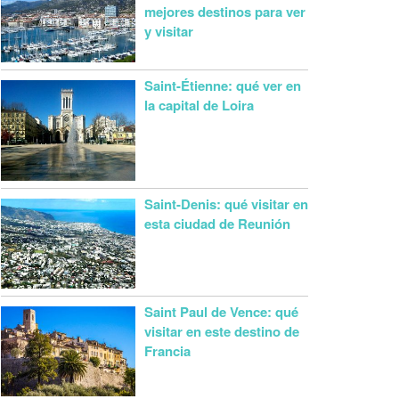
mejores destinos para ver
y visitar
Saint-Étienne: qué ver en
la capital de Loira
Saint-Denis: qué visitar en
esta ciudad de Reunión
Saint Paul de Vence: qué
visitar en este destino de
Francia