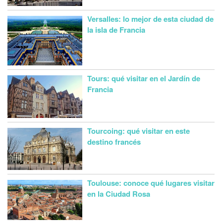
Versalles: lo mejor de esta ciudad de
la isla de Francia
Tours: qué visitar en el Jardín de
Francia
Tourcoing: qué visitar en este
destino francés
Toulouse: conoce qué lugares visitar
en la Ciudad Rosa