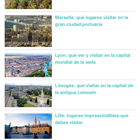
Marsella: qué lugares visitar en la
gran ciudad portuaria
Lyon: qué ver y visitar en la capital
mundial de la seda
Limoges: qué visitar en la capital de
la antigua Lemosín
Lille: lugares imprescindibles que
debes visitar