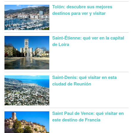
Tolón: descubre sus mejores
destinos para ver y visitar
Saint-Étienne: qué ver en la capital
de Loira
Saint-Denis: qué visitar en esta
ciudad de Reunión
Saint Paul de Vence: qué visitar en
este destino de Francia