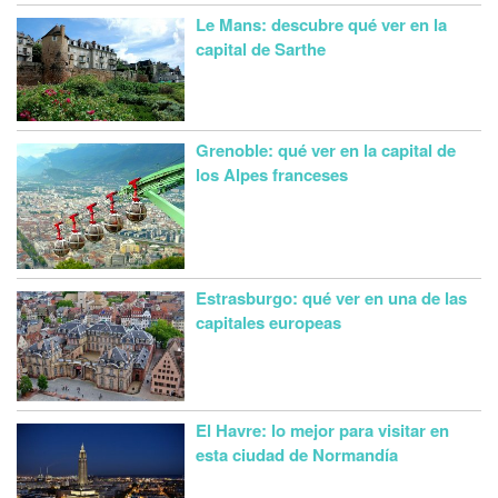
Le Mans: descubre qué ver en la
capital de Sarthe
Grenoble: qué ver en la capital de
los Alpes franceses
Estrasburgo: qué ver en una de las
capitales europeas
El Havre: lo mejor para visitar en
esta ciudad de Normandía