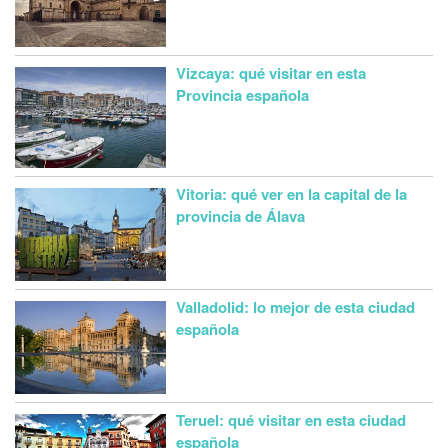
Vizcaya: qué visitar en esta
Provincia española
Vitoria: qué ver en la capital de la
provincia de Álava
Valladolid: lo mejor de esta ciudad
española
Teruel: qué visitar en esta ciudad
española