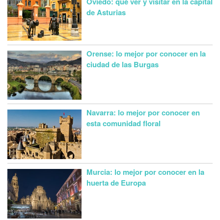
Oviedo: qué ver y visitar en la capital
de Asturias
Orense: lo mejor por conocer en la
ciudad de las Burgas
Navarra: lo mejor por conocer en
esta comunidad floral
Murcia: lo mejor por conocer en la
huerta de Europa