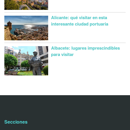
Alicante: qué visitar en esta
interesante ciudad portuaria
Albacete: lugares imprescindibles
para visitar
Secciones