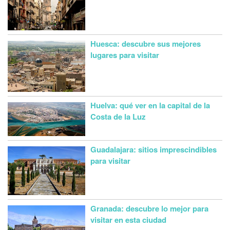
Huesca: descubre sus mejores
lugares para visitar
Huelva: qué ver en la capital de la
Costa de la Luz
Guadalajara: sitios imprescindibles
para visitar
Granada: descubre lo mejor para
visitar en esta ciudad