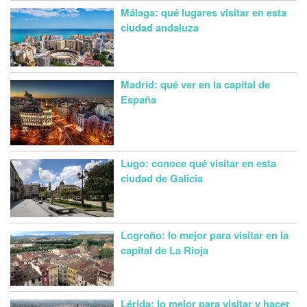
Málaga: qué lugares visitar en esta
ciudad andaluza
Madrid: qué ver en la capital de
España
Lugo: conoce qué visitar en esta
ciudad de Galicia
Logroño: lo mejor para visitar en la
capital de La Rioja
Lérida: lo mejor para visitar y hacer