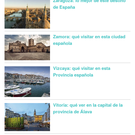
Zaragoza: lo mejor de este destino
de España
Zamora: qué visitar en esta ciudad
española
Vizcaya: qué visitar en esta
Provincia española
Vitoria: qué ver en la capital de la
provincia de Álava