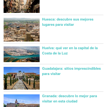
Huesca: descubre sus mejores
lugares para visitar
Huelva: qué ver en la capital de la
Costa de la Luz
Guadalajara: sitios imprescindibles
para visitar
Granada: descubre lo mejor para
visitar en esta ciudad